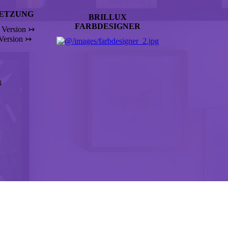
ETZUNG
BRILLUX
FARBDESIGNER
 Version ↣
 Version ↣
4
ezeigt, wenn die entsprechende Option aktiviert ist. Die