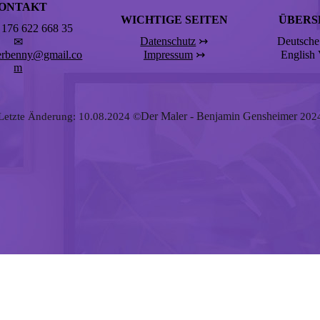
ONTAKT
WICHTIGE SEITEN
ÜBERS
176 622 668 35
Datenschutz
↣
Deutsche
✉
erbenny@gmail.co
Impressum
↣
English
m
Der Maler - Benjamin Gensheimer
Letzte Änderung: 10.08.2024 ©
202
lebnis zu bieten. Bestimmte Inhalte von Drittanbietern werden nur ang
e Informationen hierzu in der Datenschutzerklärung.