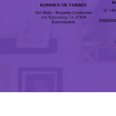
K
KOMMEN SIE VORBEI!
☏ +49 
Der Maler - Benjamin Gensheimer
Am Matzenberg 7A
, 67659
gensheim
Kaiserslautern
Cookie-Einstellungen
Diese Webseite verwendet Cookies, um Besuchern ein optimales Nutzerer
Datenverarbeitung kann dann auch in einem Drittland erfolgen. Weiter
Technisch notwendige