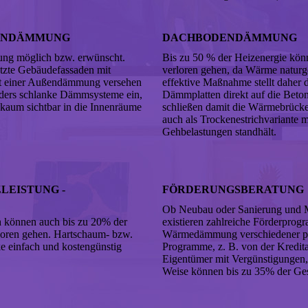
NENDÄMMUNG
DACHBODENDÄMMUNG
ung möglich bzw. erwünscht.
Bis zu 50 % der Heizenergie k
tzte Gebäudefassaden mit
verloren gehen, da Wärme naturg
mit einer Außendämmung versehen
effektive Maßnahme stellt dahe
ders schlanke Dämmsysteme ein,
Dämmplatten direkt auf die Beto
 kaum sichtbar in die Innenräume
schließen damit die Wärmebrück
auch als Trockenestrichvariante 
Gehbelastungen standhält.
LEISTUNG -
FÖRDERUNGSBERATUNG
Ob Neubau oder Sanierung und M
h können auch bis zu 20% der
existieren zahlreiche Förderpr
rloren gehen. Hartschaum- bzw.
Wärmedämmung verschiedener pri
 einfach und kostengünstig
Programme, z. B. von der Kredita
Eigentümer mit Vergünstigungen,
Weise können bis zu 35% der Ge