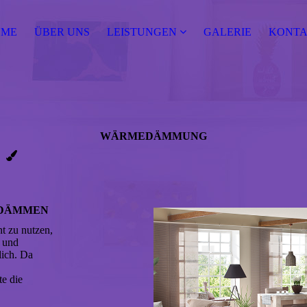
OME
ÜBER UNS
LEISTUNGEN
GALERIE
KONT
WÄRME­DÄMMUNG
T DÄMMEN
nt zu nutzen,
n und
ich. Da
te die