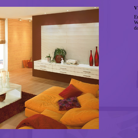
V
E
W
da