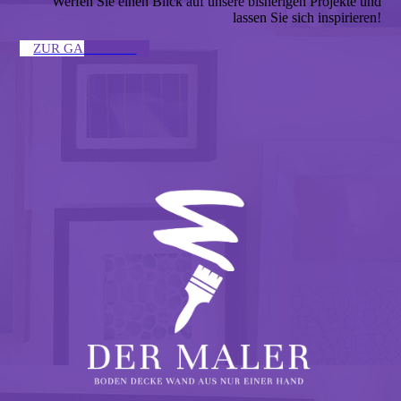
Werfen Sie einen Blick auf unsere bisherigen Projekte und
lassen Sie sich inspirieren!
ZUR GALERIE ↣